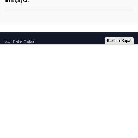
Reklami Kapat
Foto Galeri
Video Galeri
Anketler
Yazarlar
RSS
Burada yer alan yatırım bilgi, yorum ve tavsiyeleri yatırım danışmanlığı
kapsamında değildir. Yatırım danışmanlığı hizmeti, yetkili kuruluşlar
tarafından kişilerin risk ve getiri tercihleri dikkate alınarak kişiye özel