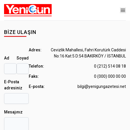
BIZE ULAŞIN
Adres:
Cevizlik Mahallesi, Fahri Korutürk Caddesi
No:16 Kat:5 D:54 BAKIRKÖY / İSTANBUL
Ad
Soyad
Telefon:
0 (212) 514 08 18
Faks:
0 (000) 000 00 00
E-Posta
E-posta:
bilgi@yenigungazetesi.net
adresiniz
Mesajınız