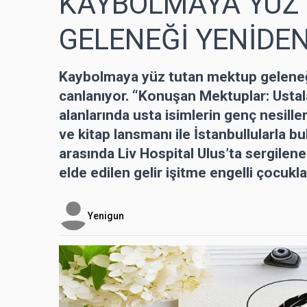
KAYBOLMAYA YÜZ
GELENEĞİ YENİDE
Kaybolmaya yüz tutan mektup geleneği,
canlanıyor. “Konuşan Mektuplar: Ustal
alanlarında usta isimlerin genç nesille
ve kitap lansmanı ile İstanbullularla b
arasında Liv Hospital Ulus’ta sergile
elde edilen gelir işitme engelli çocuklar
Yenigun