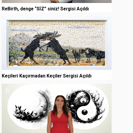
ReBirth, denge “SİZ” siniz! Sergisi Açıldı
5
Keçileri Kaçırmadan Keçiler Sergisi Açıldı
6