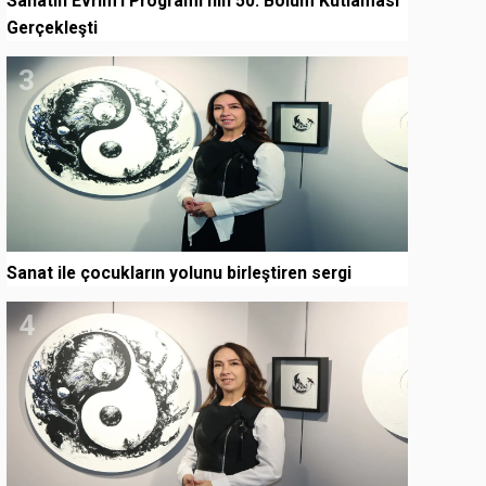
Sanatın Evrim’i Programı'nın 50. Bölüm Kutlaması
Gerçekleşti
3
Sanat ile çocukların yolunu birleştiren sergi
4