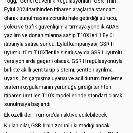
Togg, “Genel Güvenlik Regülasyonları” GSR II’nin 1
Eylül 2024 tarihinden itibaren araçlarda standart
olarak sunulmasını zorunlu hale getirdiği sürücü,
yolcu ve trafik güvenliğini artırmaya yönelik ADAS
yazılım ve donanımlarına sahip T10X’leri 1 Eylül
itibarıyla satışa sundu. Eylül kampanyası, GSR II
uyumlu tüm T10X’ler ile sınırlı sayıda GSR I uyumlu
versiyonlarda geçerli olacak. GSR II regülasyonuyla
birlikte akıllı şerit takip sistemi, şeritten ayrılma
uyarısı, ön çarpışma uyarısı ve acil durum frenleme
sistemi uygulamanın yürürlüğe girdiği tarihten
itibaren üretilen T10X modellerinde standart olarak
sunulmaya başlandı.
Ek özellikler Trumore’dan aktive edilebilecek
Kullanıcılar, GSR II’nin zorunlu kılmadığı ancak