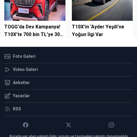
TOGG'da Dev Kampanya!
T10X’in ‘Ayder Yeşili’ne
T10X’te 700 bin TL’ye 30
Yoğun İlgi Var
ay vade kampanyası
başladı
Foto Galeri
Video Galeri
Anketler
Yazarlar
RSS
Burada yer alan yatırım bilgi, yorum ve tavsiyeleri yatırım danışmanlığı