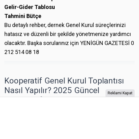
Gelir-Gider Tablosu
Tahmini Bütçe
Bu detaylı rehber, dernek Genel Kurul süreçlerinizi
hatasız ve düzenli bir şekilde yönetmenize yardımcı
olacaktır. Başka sorularınız için YENİGÜN GAZETESİ 0
212 514 08 18
Kooperatif Genel Kurul Toplantısı
Nasıl Yapılır? 2025 Güncel
Reklami Kapat
Kooperatif Genel Kurul Toplantı
Rehberi
Yapı kooperatifleri ve üst kuruluşlarının genel kurul
toplantıları, Türk Ticaret Kanunu ve Kooperatifler
Kanunu çerçevesinde belirli usul ve esaslara tabidir. Bu