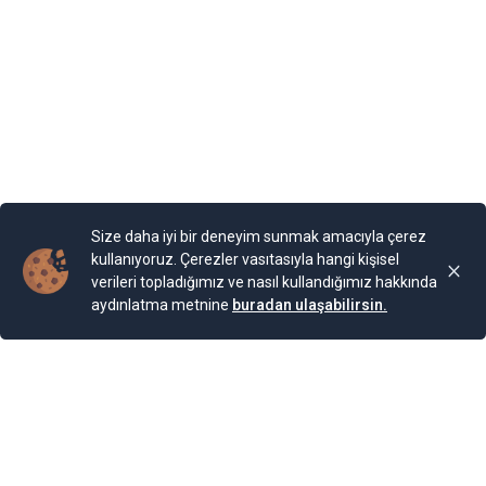
toplantıların geçerliliği için Bakanlık Temsilcisi
görevlendirilmesi zorunludur. İşte bu süreçle ilgili
bilmeniz gerekenler… Detaylı bilgi için Yenigün Gazetesi 0
212 514 08 18
Yayınlama Tarihi: 29.07.2025 11:52
Yenigun
Son Güncelleme:
29.07.2025 11:52
Size daha iyi bir deneyim sunmak amacıyla çerez
kullanıyoruz. Çerezler vasıtasıyla hangi kişisel
verileri topladığımız ve nasıl kullandığımız hakkında
aydınlatma metnine
buradan ulaşabilirsin.