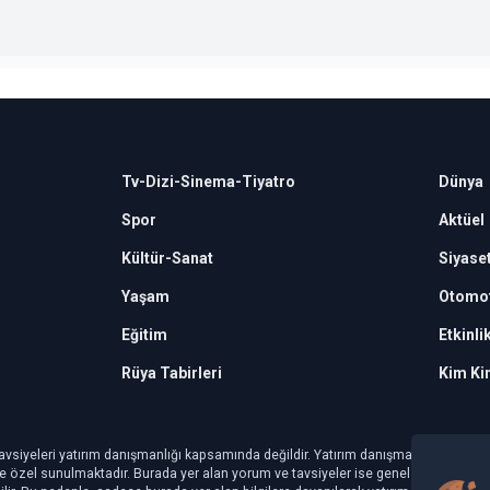
Tv-Dizi-Sinema-Tiyatro
Dünya
Spor
Aktüel
Kültür-Sanat
Siyase
Yaşam
Otomot
Eğitim
Etkinli
Rüya Tabirleri
Kim Ki
avsiyeleri yatırım danışmanlığı kapsamında değildir. Yatırım danışmanlığı hizmeti, ye
şiye özel sunulmaktadır. Burada yer alan yorum ve tavsiyeler ise genel niteliktedir.