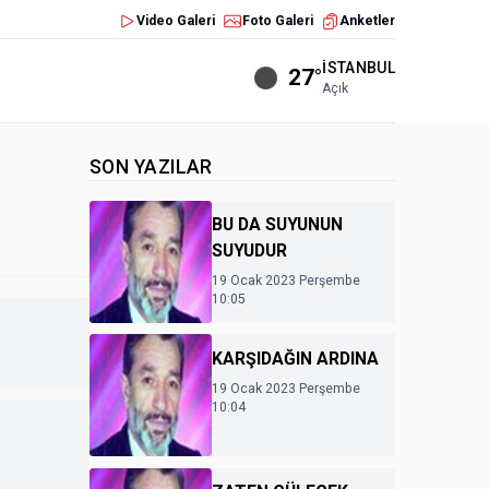
Video Galeri
Foto Galeri
Anketler
İSTANBUL
27°
Açık
SON YAZILAR
BU DA SUYUNUN
SUYUDUR
19 Ocak 2023 Perşembe
10:05
KARŞIDAĞIN ARDINA
19 Ocak 2023 Perşembe
10:04