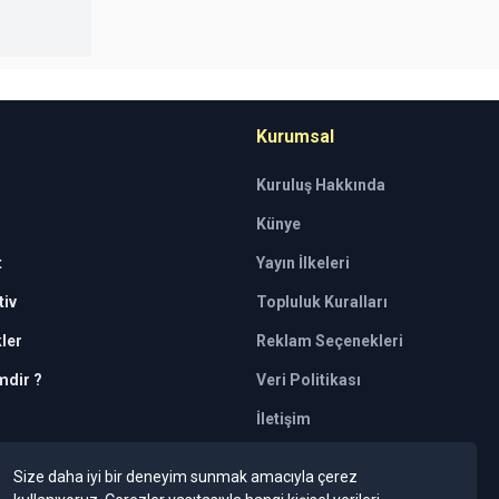
Kurumsal
Kuruluş Hakkında
Künye
t
Yayın İlkeleri
iv
Topluluk Kuralları
kler
Reklam Seçenekleri
mdir ?
Veri Politikası
İletişim
tkili kuruluşlar tarafından kişilerin risk
Size daha iyi bir deneyim sunmak amacıyla çerez
 Bu tavsiyeler mali durumunuz ile risk ve