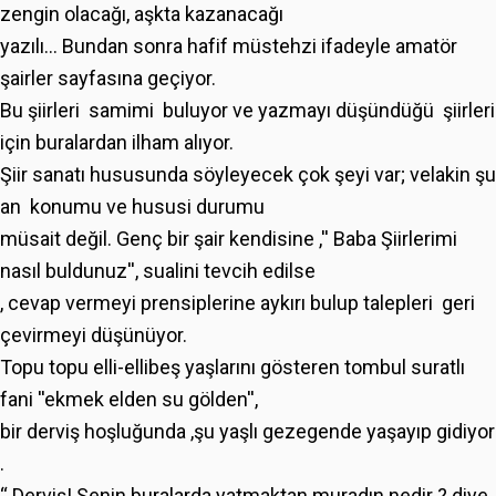
zengin olacağı, aşkta kazanacağı
yazılı... Bundan sonra hafif müstehzi ifadeyle amatör
şairler sayfasına geçiyor.
Bu şiirleri samimi buluyor ve yazmayı düşündüğü şiirleri
için buralardan ilham alıyor.
Şiir sanatı hususunda söyleyecek çok şeyi var; velakin şu
an konumu ve hususi durumu
müsait değil. Genç bir şair kendisine ,'' Baba Şiirlerimi
nasıl buldunuz'', sualini tevcih edilse
, cevap vermeyi prensiplerine aykırı bulup talepleri geri
çevirmeyi düşünüyor.
Topu topu elli-ellibeş yaşlarını gösteren tombul suratlı
fani ''ekmek elden su gölden'',
bir derviş hoşluğunda ,şu yaşlı gezegende yaşayıp gidiyor
.
“ Derviş! Senin buralarda yatmaktan muradın nedir ? diye