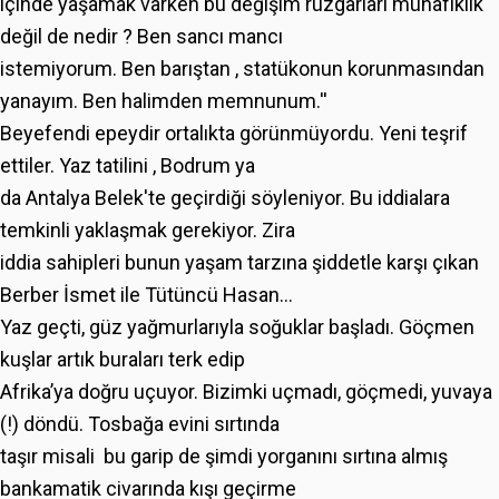
içinde yaşamak varken bu değişim rüzgarları münafıklık
değil de nedir ? Ben sancı mancı
istemiyorum. Ben barıştan , statükonun korunmasından
yanayım. Ben halimden memnunum.''
Beyefendi epeydir ortalıkta görünmüyordu. Yeni teşrif
ettiler. Yaz tatilini , Bodrum ya
da Antalya Belek'te geçirdiği söyleniyor. Bu iddialara
temkinli yaklaşmak gerekiyor. Zira
iddia sahipleri bunun yaşam tarzına şiddetle karşı çıkan
Berber İsmet ile Tütüncü Hasan...
Yaz geçti, güz yağmurlarıyla soğuklar başladı. Göçmen
kuşlar artık buraları terk edip
Afrika’ya doğru uçuyor. Bizimki uçmadı, göçmedi, yuvaya
(!) döndü. Tosbağa evini sırtında
taşır misali bu garip de şimdi yorganını sırtına almış
bankamatik civarında kışı geçirme