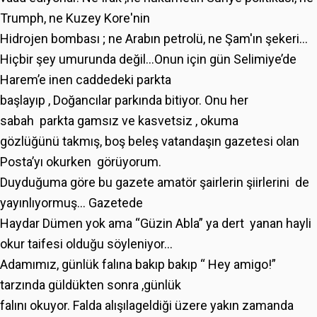
Trumph, ne Kuzey Kore'nin
Hidrojen bombası ; ne Arabın petrolü, ne Şam'ın şekeri...
Hiçbir şey umurunda değil...Onun için gün Selimiye’de
Harem’e inen caddedeki parkta
başlayıp , Doğancılar parkında bitiyor. Onu her
sabah parkta gamsız ve kasvetsiz , okuma
gözlüğünü takmış, boş beleş vatandaşın gazetesi olan
Posta’yı okurken görüyorum.
Duyduğuma göre bu gazete amatör şairlerin şiirlerini de
yayınlıyormuş... Gazetede
Haydar Dümen yok ama “Güzin Abla” ya dert yanan hayli
okur taifesi olduğu söyleniyor...
Adamımız, günlük falına bakıp bakıp “ Hey amigo!”
tarzında güldükten sonra ,günlük
falını okuyor. Falda alışılageldiği üzere yakın zamanda