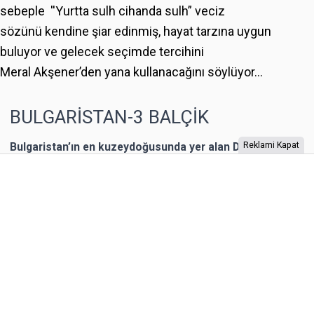
sebeple ''Yurtta sulh cihanda sulh” veciz
sözünü kendine şiar edinmiş, hayat tarzına uygun
buluyor ve gelecek seçimde tercihini
Meral Akşener’den yana kullanacağını söylüyor...
BULGARİSTAN-3 BALÇİK
Bulgaristan’ın en kuzeydoğusunda yer alan Dobriç bir
Reklami Kapat
dönem Romanya’nın toprağıymış. 1940 yılına kadar
Romanya’nın kontrolünde kalan şehrin Karadeniz
kıyısında yer alan Balçik kasabasına, Romanya Kraliçesi
Mary, bir yazlık saray inşa ettirmiş. “Kraliçe’nin Sarayı”
olarak adlandırılan binaya Kraliçe, “Tenha Yuva”
diyormuş. Arazi, kaleyi andıran duvarlarla örülmüş.
Bahçesi teras şeklinde yapılarla aşağıya sahile kadar
devam ediyor. Bugün burada 85 farklı bitki ailesinden 200
cinse ait 2.000 bitki türünün bulunduğu bir Botanik