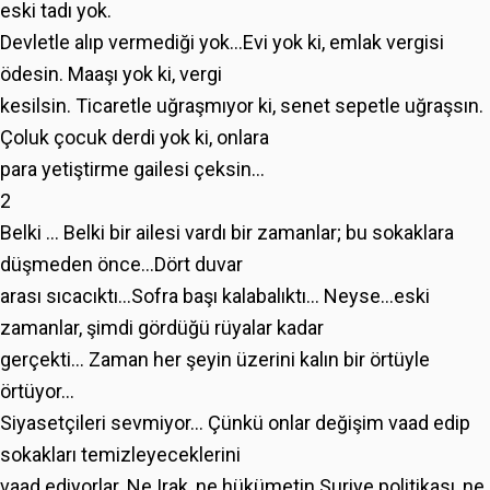
eski tadı yok.
Devletle alıp vermediği yok…Evi yok ki, emlak vergisi
ödesin. Maaşı yok ki, vergi
kesilsin. Ticaretle uğraşmıyor ki, senet sepetle uğraşsın.
Çoluk çocuk derdi yok ki, onlara
para yetiştirme gailesi çeksin...
2
Belki ... Belki bir ailesi vardı bir zamanlar; bu sokaklara
düşmeden önce...Dört duvar
arası sıcacıktı...Sofra başı kalabalıktı... Neyse...eski
zamanlar, şimdi gördüğü rüyalar kadar
gerçekti... Zaman her şeyin üzerini kalın bir örtüyle
örtüyor...
Siyasetçileri sevmiyor… Çünkü onlar değişim vaad edip
sokakları temizleyeceklerini
vaad ediyorlar. Ne Irak ,ne hükümetin Suriye politikası, ne