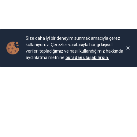
Bahçesi bulunuyor. Bahçe, Kraliçe döneminde ihya
olmuş.
Yayınlama Tarihi: 25.11.2024 00:01
Yenigun
Son Güncelleme:
25.11.2024 00:01
Size daha iyi bir deneyim sunmak amacıyla çerez
kullanıyoruz. Çerezler vasıtasıyla hangi kişisel
verileri topladığımız ve nasıl kullandığımız hakkında
aydınlatma metnine
buradan ulaşabilirsin.