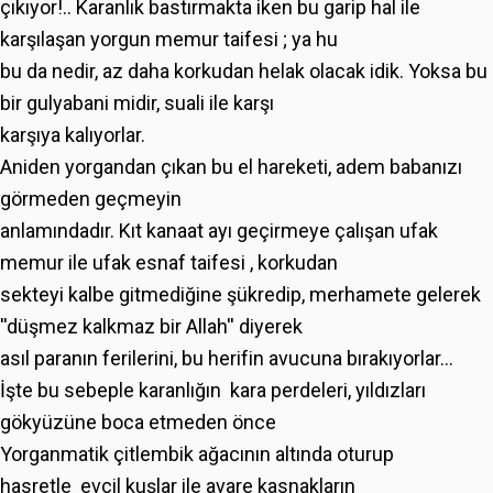
çıkıyor!.. Karanlık bastırmakta iken bu garip hal ile
karşılaşan yorgun memur taifesi ; ya hu
bu da nedir, az daha korkudan helak olacak idik. Yoksa bu
bir gulyabani midir, suali ile karşı
karşıya kalıyorlar.
Aniden yorgandan çıkan bu el hareketi, adem babanızı
görmeden geçmeyin
anlamındadır. Kıt kanaat ayı geçirmeye çalışan ufak
memur ile ufak esnaf taifesi , korkudan
sekteyi kalbe gitmediğine şükredip, merhamete gelerek
''düşmez kalkmaz bir Allah'' diyerek
asıl paranın ferilerini, bu herifin avucuna bırakıyorlar…
İşte bu sebeple karanlığın kara perdeleri, yıldızları
gökyüzüne boca etmeden önce
Yorganmatik çitlembik ağacının altında oturup
hasretle evcil kuşlar ile avare kasnakların