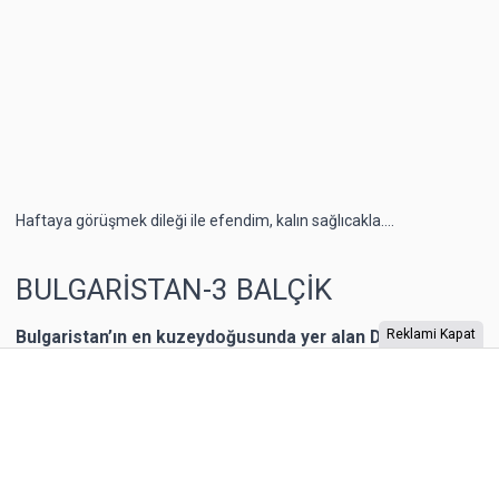
Haftaya görüşmek dileği ile efendim, kalın sağlıcakla….
BULGARİSTAN-3 BALÇİK
Bulgaristan’ın en kuzeydoğusunda yer alan Dobriç bir
Reklami Kapat
dönem Romanya’nın toprağıymış. 1940 yılına kadar
Romanya’nın kontrolünde kalan şehrin Karadeniz
kıyısında yer alan Balçik kasabasına, Romanya Kraliçesi
Mary, bir yazlık saray inşa ettirmiş. “Kraliçe’nin Sarayı”
olarak adlandırılan binaya Kraliçe, “Tenha Yuva”