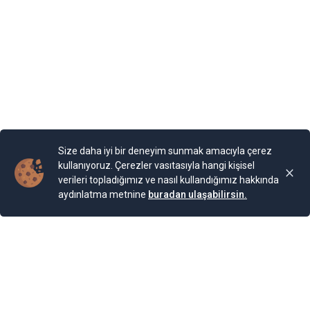
diyormuş. Arazi, kaleyi andıran duvarlarla örülmüş.
Bahçesi teras şeklinde yapılarla aşağıya sahile kadar
devam ediyor. Bugün burada 85 farklı bitki ailesinden 200
cinse ait 2.000 bitki türünün bulunduğu bir Botanik
Bahçesi bulunuyor. Bahçe, Kraliçe döneminde ihya
olmuş.
Yayınlama Tarihi: 25.11.2024 00:01
Yenigun
Son Güncelleme:
25.11.2024 00:01
Size daha iyi bir deneyim sunmak amacıyla çerez
kullanıyoruz. Çerezler vasıtasıyla hangi kişisel
verileri topladığımız ve nasıl kullandığımız hakkında
aydınlatma metnine
buradan ulaşabilirsin.