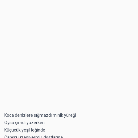
Koca denizlere sığmazdı minik yüreği
Oysa şimdi yüzerken
Küçücük yeşil leğinde
Cansız uzanıvermiş dostlarına