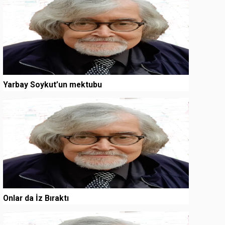
Yarbay Soykut’un mektubu
3
Onlar da İz Bıraktı
4