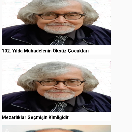
102. Yılda Mübadelenin Öksüz Çocukları
5
Mezarlıklar Geçmişin Kimliğidir
6