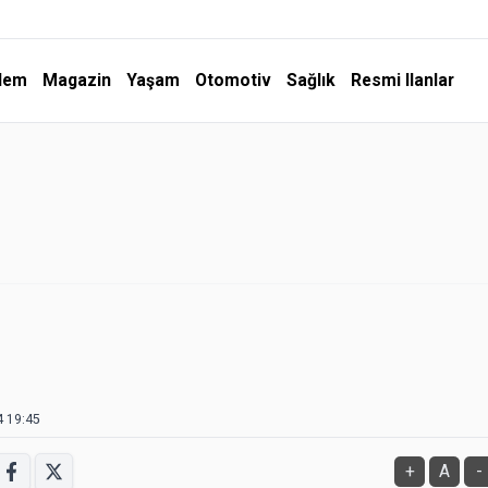
dem
Magazin
Yaşam
Otomotiv
Sağlık
Resmi Ilanlar
4 19:45
+
A
-