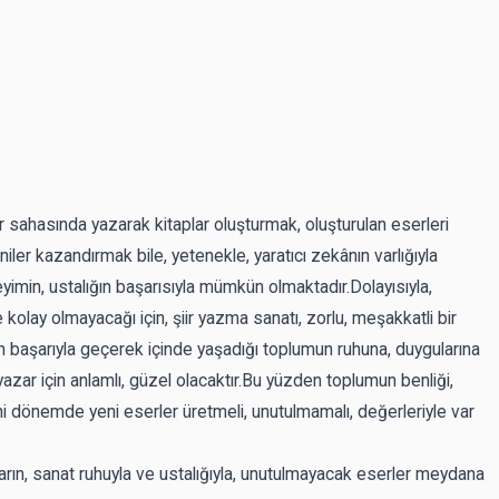
ir sahasında yazarak kitaplar oluşturmak, oluşturulan eserleri
ler kazandırmak bile, yetenekle, yaratıcı zekânın varlığıyla
min, ustalığın başarısıyla mümkün olmaktadır.Dolayısıyla,
e kolay olmayacağı için, şiir yazma sanatı, zorlu, meşakkatli bir
dan başarıyla geçerek içinde yaşadığı toplumun ruhuna, duygularına
azar için anlamlı, güzel olacaktır.Bu yüzden toplumun benliği,
eni dönemde yeni eserler üretmeli, unutulmamalı, değerleriyle var
nların, sanat ruhuyla ve ustalığıyla, unutulmayacak eserler meydana