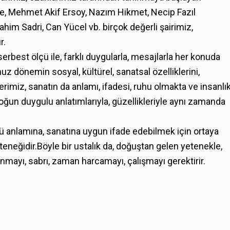
e, Mehmet Akif Ersoy, Nazım Hikmet, Necip Fazıl
him Sadri, Can Yücel vb. birçok değerli şairimiz,
r.
rbest ölçü ile, farklı duygularla, mesajlarla her konuda
z dönemin sosyal, kültürel, sanatsal özelliklerini,
rlerimiz, sanatın da anlamı, ifadesi, ruhu olmakta ve insanlı
yoğun duygulu anlatımlarıyla, güzellikleriyle aynı zamanda
ü anlamına, sanatına uygun ifade edebilmek için ortaya
eneğidir.Böyle bir ustalık da, doğuştan gelen yetenekle,
nmayı, sabrı, zaman harcamayı, çalışmayı gerektirir.