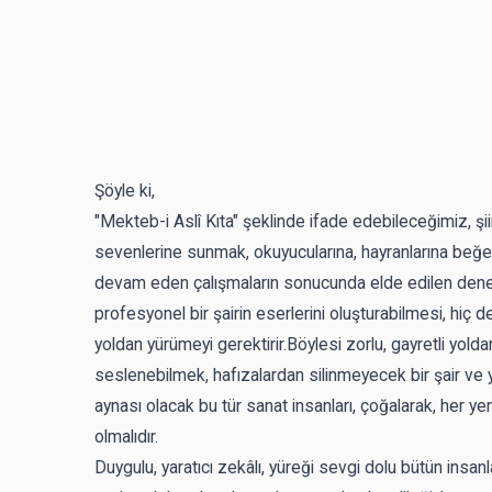
Şöyle ki,
"Mekteb-i Aslî Kıta" şeklinde ifade edebileceğimiz, şi
sevenlerine sunmak, okuyucularına, hayranlarına beğeni
devam eden çalışmaların sonucunda elde edilen deneyi
profesyonel bir şairin eserlerini oluşturabilmesi, hiç d
yoldan yürümeyi gerektirir.Böylesi zorlu, gayretli yol
seslenebilmek, hafızalardan silinmeyecek bir şair ve y
aynası olacak bu tür sanat insanları, çoğalarak, her y
olmalıdır.
Duygulu, yaratıcı zekâlı, yüreği sevgi dolu bütün insa