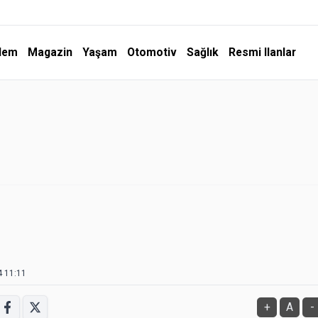
dem
Magazin
Yaşam
Otomotiv
Sağlık
Resmi Ilanlar
.
4 11:11
+
A
-