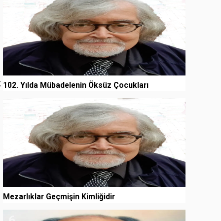
k
102. Yılda Mübadelenin Öksüz Çocukları
5
Mezarlıklar Geçmişin Kimliğidir
6