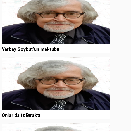
Yarbay Soykut’un mektubu
3
Onlar da İz Bıraktı
4