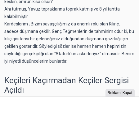
keskin, ömrün kısa olsun"
Ahı tutmuş, Yavuz topraklarına toprak katmış ve 8 yıl tahtta
kalabilmiştir..
Kardeşlerim ; Bizim savaşçılığımız da önemli rolü olan Kılınç,
sadece düşmana çekilir. Genç Teğmenlerin de tahminim odur ki, bu
kılıç gösterisi bir geleneğimiz olduğundan düşmana gözdağı için
çekilen gösteridir. Söylediği sözler ise hemen hemen hepimizin
söylediği gerçekçiliği olan "Atatürk'ün askerleriyiz" olmasıdır. Benim
iyi niyetli düşüncelerim bunlardır.
Keçileri Kaçırmadan Keçiler Sergisi
Açıldı
Reklami Kapat
Evrim Sanat Galerisi, mozaik sanatının önemli
isimlerinden Mehmet Kına'nın "Keçileri Kaçırmadan
Keçiler" adlı sergisinin açılışını 30 Kasım Cumartesi günü
sanatseverlerle buluşturdu. Serginin açılış kokteylinde
sanat camiasının önde gelen isimleri ile sanatseverler bir