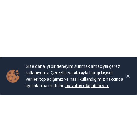
araya geldi.
Yayınlama Tarihi: 02.12.2024 09:02
Yenigun
Son Güncelleme:
02.12.2024 09:02
Size daha iyi bir deneyim sunmak amacıyla çerez
kullanıyoruz. Çerezler vasıtasıyla hangi kişisel
verileri topladığımız ve nasıl kullandığımız hakkında
aydınlatma metnine
buradan ulaşabilirsin.