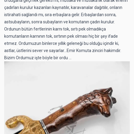
ordugâha geçmek gerekti mi, mutlaka ve mutlaka ilk olarak erlerin
çadırları kurulur kazanları kaynatılır, karavanalar dağıtılır, onların
istirahati sağlandı mı, sıra erbaşlara gelir. Erbaşlardan sonra,
astsubayların, sonra subayların ve komutanın çadırı kurulur.
Ordunun bütün fertlerinin karnı tok, sırtı pek olmadıkça
komutanların karnının tok, sırtının pek olması hiç bir şey ifade
etmez. Ordumuzun binlerce yıllık geleneği bu olduğu içindir ki,
astlar, üstlerini sever ve sayarlar...Emir Komuta zinciri hakimdir.
Bizim Ordumuz işte böyle bir ordu ...