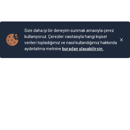
olmuş.
Yayınlama Tarihi: 25.11.2024 00:01
Yenigun
Son Güncelleme:
25.11.2024 00:01
Size daha iyi bir deneyim sunmak amacıyla çerez
kullanıyoruz. Çerezler vasıtasıyla hangi kişisel
verileri topladığımız ve nasıl kullandığımız hakkında
aydınlatma metnine
buradan ulaşabilirsin.