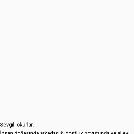
Sevgili okurlar,
İnsan doğasında arkadaşlık, dostluk boyutunda ve ailevi