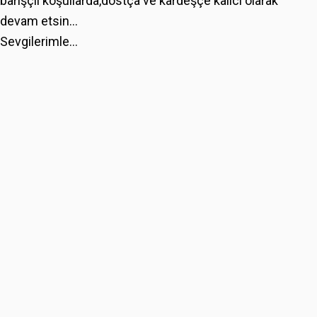
barışçıl koşullarda,dostça ve kardeşçe kalıcı olarak
devam etsin...
Sevgilerimle...