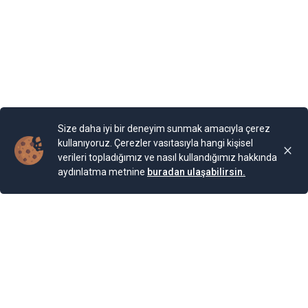
devam ediyor. Bugün burada 85 farklı bitki ailesinden 200
cinse ait 2.000 bitki türünün bulunduğu bir Botanik
Bahçesi bulunuyor. Bahçe, Kraliçe döneminde ihya
olmuş.
Yayınlama Tarihi: 25.11.2024 00:01
Yenigun
Son Güncelleme:
25.11.2024 00:01
Size daha iyi bir deneyim sunmak amacıyla çerez
kullanıyoruz. Çerezler vasıtasıyla hangi kişisel
verileri topladığımız ve nasıl kullandığımız hakkında
aydınlatma metnine
buradan ulaşabilirsin.