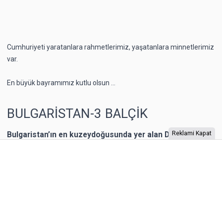
Cumhuriyeti yaratanlara rahmetlerimiz, yaşatanlara minnetlerimiz
var.
En büyük bayramımız kutlu olsun ...
BULGARİSTAN-3 BALÇİK
Bulgaristan’ın en kuzeydoğusunda yer alan Dobriç bir
Reklami Kapat
dönem Romanya’nın toprağıymış. 1940 yılına kadar
Romanya’nın kontrolünde kalan şehrin Karadeniz
kıyısında yer alan Balçik kasabasına, Romanya Kraliçesi
Mary, bir yazlık saray inşa ettirmiş. “Kraliçe’nin Sarayı”
olarak adlandırılan binaya Kraliçe, “Tenha Yuva”
diyormuş. Arazi, kaleyi andıran duvarlarla örülmüş.
Bahçesi teras şeklinde yapılarla aşağıya sahile kadar