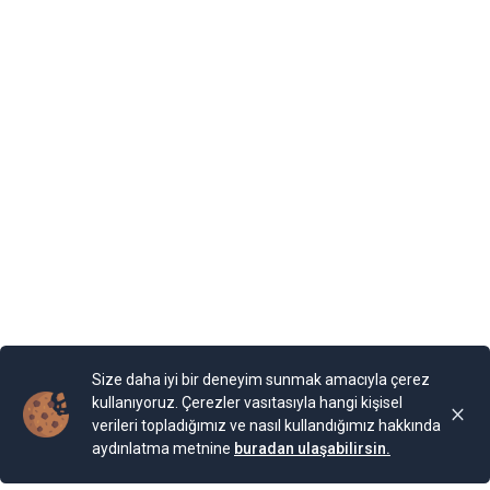
dönem Romanya’nın toprağıymış. 1940 yılına kadar
Romanya’nın kontrolünde kalan şehrin Karadeniz
kıyısında yer alan Balçik kasabasına, Romanya Kraliçesi
Mary, bir yazlık saray inşa ettirmiş. “Kraliçe’nin Sarayı”
olarak adlandırılan binaya Kraliçe, “Tenha Yuva”
diyormuş. Arazi, kaleyi andıran duvarlarla örülmüş.
Bahçesi teras şeklinde yapılarla aşağıya sahile kadar
devam ediyor. Bugün burada 85 farklı bitki ailesinden 200
cinse ait 2.000 bitki türünün bulunduğu bir Botanik
Bahçesi bulunuyor. Bahçe, Kraliçe döneminde ihya
olmuş.
Yayınlama Tarihi: 25.11.2024 00:01
Yenigun
Son Güncelleme:
25.11.2024 00:01
Size daha iyi bir deneyim sunmak amacıyla çerez
kullanıyoruz. Çerezler vasıtasıyla hangi kişisel
verileri topladığımız ve nasıl kullandığımız hakkında
aydınlatma metnine
buradan ulaşabilirsin.