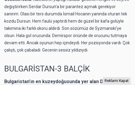
değiştirirken Serdar Dursun'a bir parantez açmak gerekiyor
sanırım. Olası bir ters durumda İsmail Hocanın yanında oturan tek
kozdu Dursun. Hem faulü yaptırdı hem de güzel bir kafa golüyle
takımına iki farklı skoru aldırdı. Son sözümüz de Syzmanski'ye
olsun. Hala gol orucunda. Demirspor önünde de orucunu tutmaya
devam etti. Ancak oyunun hep içindeydi. Her pozisyonda vardı. Çok
çalıştı, çok çabaladı. Gecenin sessiz yıldızıydı.
BULGARİSTAN-3 BALÇİK
Bulgaristan’ın en kuzeydoğusunda yer alan Dobriç bir
Reklami Kapat
dönem Romanya’nın toprağıymış. 1940 yılına kadar
Romanya’nın kontrolünde kalan şehrin Karadeniz
kıyısında yer alan Balçik kasabasına, Romanya Kraliçesi
Mary, bir yazlık saray inşa ettirmiş. “Kraliçe’nin Sarayı”
olarak adlandırılan binaya Kraliçe, “Tenha Yuva”
diyormuş. Arazi, kaleyi andıran duvarlarla örülmüş.
Bahçesi teras şeklinde yapılarla aşağıya sahile kadar