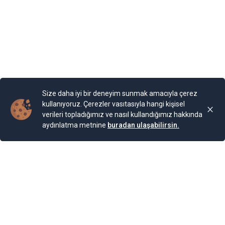
devam ediyor. Bugün burada 85 farklı bitki ailesinden 200
cinse ait 2.000 bitki türünün bulunduğu bir Botanik
Bahçesi bulunuyor. Bahçe, Kraliçe döneminde ihya
olmuş.
Yayınlama Tarihi: 25.11.2024 00:01
Yenigun
Son Güncelleme:
25.11.2024 00:01
Size daha iyi bir deneyim sunmak amacıyla çerez
kullanıyoruz. Çerezler vasıtasıyla hangi kişisel
verileri topladığımız ve nasıl kullandığımız hakkında
aydınlatma metnine
buradan ulaşabilirsin.