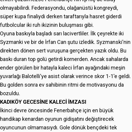
olmayabilirdi. Federasyondu, olağanüstü kongreydi,
süper kupa finaliydi derken taraftarıyla hasret giderdi
futbolcular iki ruh ikizinin buluşması gibi.
Oyuna baskıyla başladı sarı lacivertliler. İlk çeyrekte iki
Syzmanki ve bir de İrfan Can şutu izledik. Syzmanski'nin
direkten dönen sert vuruşuna gerçekten yazık oldu. Bu
baskı duran top golü getirdi kornerden. Ancak sahalarda
ender görülen bir hatayla kaleci İrfan ayağındaki meşin
yuvarlağı Balotelli'ye asist olarak verince skor 1-1'e geldi.
Bu golden sonra ev sahibinin ritmi de motivasyonu da
bozuldu.
KADIKÖY GECESİNE KALECİ İMZASI
İkinci devre öncesinde Fenerbahçe için en büyük
handikap kenardan oyunun gidişatını değiştirecek
oyuncunun olmamasıydı. Gole dönük bençdeki tek