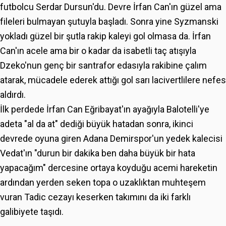
futbolcu Serdar Dursun'du. Devre İrfan Can'ın güzel ama
fileleri bulmayan şutuyla başladı. Sonra yine Syzmanski
yokladı güzel bir şutla rakip kaleyi gol olmasa da. İrfan
Can'ın acele ama bir o kadar da isabetli taç atışıyla
Dzeko'nun genç bir santrafor edasıyla rakibine çalım
atarak, mücadele ederek attığı gol sarı lacivertlilere nefes
aldırdı.
İlk perdede İrfan Can Eğribayat'ın ayağıyla Balotelli'ye
adeta "al da at" dediği büyük hatadan sonra, ikinci
devrede oyuna giren Adana Demirspor'un yedek kalecisi
Vedat'ın "durun bir dakika ben daha büyük bir hata
yapacağım" dercesine ortaya koyduğu acemi hareketin
ardından yerden seken topa o uzaklıktan muhteşem
vuran Tadic cezayı keserken takımını da iki farklı
galibiyete taşıdı.