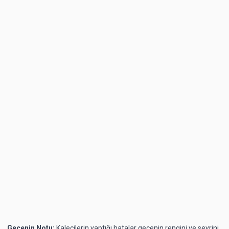
Gecenin Notu:
Kalecilerin yaptığı hatalar gecenin rengini ve seyrini