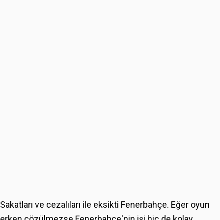
Sakatları ve cezalıları ile eksikti Fenerbahçe. Eğer oyun
erken çözülmezse Fenerbahçe'nin işi hiç de kolay