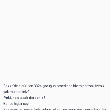
Gazze’de öldürülen 3324 çocuğun cesedinde bizim parmak izimiz
yok mu dersiniz?
Peki, ne olacak derseniz?
Bence hiçbir şey!
Zira egemen güçler kötü adam rolünü, gözümüzün içine soka soka