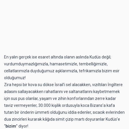
En yalın gerçek ise esaret altında olanın aslında Kudüs değil;
vurdumduymazlığımızla, hamasetimizle, tembelliğimizle,
cellatlarımızla duyduğumuz aşklarımızla, tefrikamızla bizim esir
olduğumuz!
Zira hepsi bir kova su dökse İsrail’i sel alacakken, vızıltıları İngiltere
adasını sallayacakken rahatlarını ve saltanatlarını kaybetmemek
için sus pus olanlar, yaşam ve zihin konforlarından zerre kadar
taviz vermeyenler, 30.000 kişilik ordusuyla koca Bizans’a kafa
tutan bir önderin ümmeti olduğunu iddia edenler, sıcacık evlerinden
dua zincirleri kurarak kâğıda simit çizip martı doyuranlar Kudüs’e
“
bizim
” diyor!