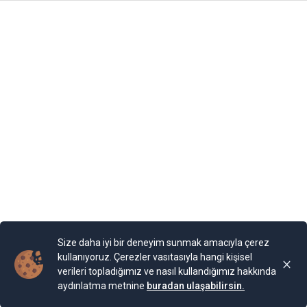
dönem Romanya’nın toprağıymış. 1940 yılına kadar
Romanya’nın kontrolünde kalan şehrin Karadeniz
kıyısında yer alan Balçik kasabasına, Romanya Kraliçesi
Mary, bir yazlık saray inşa ettirmiş. “Kraliçe’nin Sarayı”
olarak adlandırılan binaya Kraliçe, “Tenha Yuva”
diyormuş. Arazi, kaleyi andıran duvarlarla örülmüş.
Bahçesi teras şeklinde yapılarla aşağıya sahile kadar
devam ediyor. Bugün burada 85 farklı bitki ailesinden 200
cinse ait 2.000 bitki türünün bulunduğu bir Botanik
Bahçesi bulunuyor. Bahçe, Kraliçe döneminde ihya
olmuş.
Yayınlama Tarihi: 25.11.2024 00:01
Yenigun
Son Güncelleme:
25.11.2024 00:01
Size daha iyi bir deneyim sunmak amacıyla çerez
kullanıyoruz. Çerezler vasıtasıyla hangi kişisel
verileri topladığımız ve nasıl kullandığımız hakkında
aydınlatma metnine
buradan ulaşabilirsin.