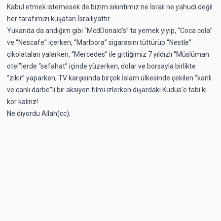
Kabul etmek istemesek de bizim sıkıntımız ne İsrail ne yahudi değil
her tarafımızı kuşatan İsrailiyattır.
Yukarıda da andığım gibi “McdDonald’s” ta yemek yiyip, “Coca cola”
ve “Nescafe” içerken, “Marlbora” sigarasını tüttürüp “Nestle”
çikolataları yalarken, “Mercedes” ile gittiğimiz 7 yıldızlı “Müslüman
otel”lerde “sefahat” içinde yüzerken, dolar ve borsayla birlikte
“zikir” yaparken, TV karşısında birçok İslam ülkesinde çekilen “kanlı
ve canlı darbe”li bir aksiyon filmi izlerken dışardaki Kudüs’e tabi ki
kör kalırız!
Ne diyordu Allah(cc);