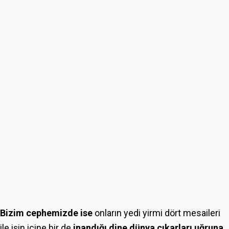
Bizim cephemizde ise
onların yedi yirmi dört mesaileri
ile işin içine bir de
inandığı dine dünya çıkarları uğruna