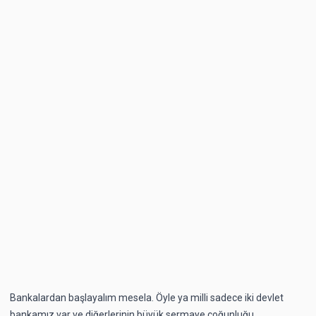
Bankalardan başlayalım mesela. Öyle ya milli sadece iki devlet
bankamız var ve diğerlerinin büyük sermaye çoğunluğu