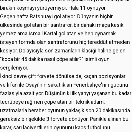
bırakın koşmayı yürüyemiyor. Hala 11 oynuyor.
Geçen hafta Batshuayi gol atıyor. Dünyanın hiçbir
ülkesinde gol atan bir santrafor, bir dahaki maça kesik
yemez ama İsmail Kartal gol atan ve hep oynamak
isteyen formda olan santraforunu hiç tereddüt etmeden
kesiyor. Dolayısıyla son zamanların klasiği haline gelen
"koca bir 45 dakika nasıl çöpe atılır?" isimli oyun
sergileniyor.
İkinci devre çift forvete dönülse de, kaçan pozisyonlar
ve İrfan ile Osayi'nin sakatlıkları Fenerbahçe'nin gücünü
fazlasıyla azaltıyor. Düşünün ki ilk yarıyı yaşanan bu kadar
tecrübeye rağmen çöpe atan bir teknik adam,
uzatmalarla beraber oyunun yaklaşık son 20 dakikasında
gereksiz bir şekilde 3 forvete dönüyor. Panikle alınan bu
karar, sarı lacivertlilerin oyununu kaos futbolunu