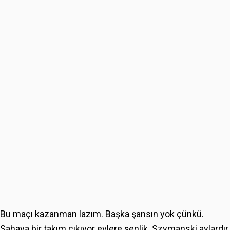
Bu maçı kazanman lazım. Başka şansın yok çünkü.
Sahaya bir takım çıkıyor evlere şenlik. Szymanski aylardır