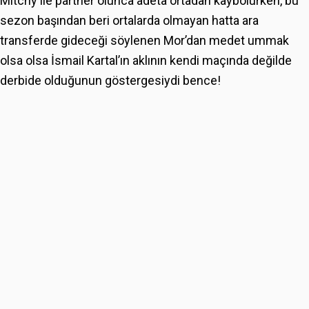
Mitchy ile partner olunca adeta ortadan kaybolurken, bu
sezon başından beri ortalarda olmayan hatta ara
transferde gideceği söylenen Mor’dan medet ummak
olsa olsa İsmail Kartal’ın aklının kendi maçında değilde
derbide olduğunun göstergesiydi bence!