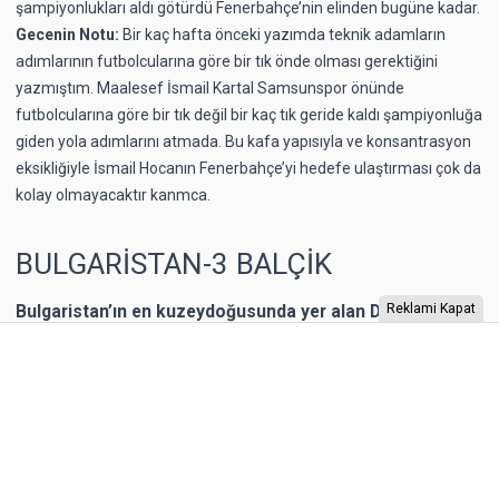
şampiyonlukları aldı götürdü Fenerbahçe’nin elinden bugüne kadar.
Gecenin Notu:
Bir kaç hafta önceki yazımda teknik adamların
adımlarının futbolcularına göre bir tık önde olması gerektiğini
yazmıştım. Maalesef İsmail Kartal Samsunspor önünde
futbolcularına göre bir tık değil bir kaç tık geride kaldı şampiyonluğa
giden yola adımlarını atmada. Bu kafa yapısıyla ve konsantrasyon
eksikliğiyle İsmail Hocanın Fenerbahçe’yi hedefe ulaştırması çok da
kolay olmayacaktır kanmca.
BULGARİSTAN-3 BALÇİK
Bulgaristan’ın en kuzeydoğusunda yer alan Dobriç bir
Reklami Kapat
dönem Romanya’nın toprağıymış. 1940 yılına kadar
Romanya’nın kontrolünde kalan şehrin Karadeniz
kıyısında yer alan Balçik kasabasına, Romanya Kraliçesi
Mary, bir yazlık saray inşa ettirmiş. “Kraliçe’nin Sarayı”
olarak adlandırılan binaya Kraliçe, “Tenha Yuva”
diyormuş. Arazi, kaleyi andıran duvarlarla örülmüş.