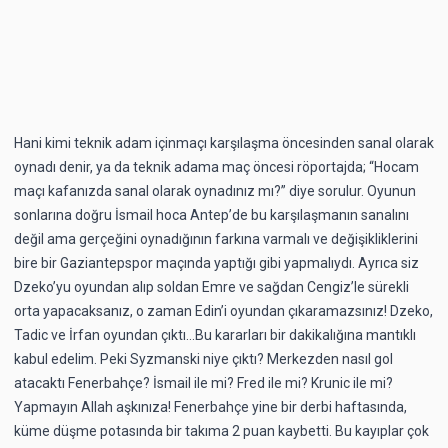
Hani kimi teknik adam içinmaçı karşılaşma öncesinden sanal olarak
oynadı denir, ya da teknik adama maç öncesi röportajda; “Hocam
maçı kafanızda sanal olarak oynadınız mı?” diye sorulur. Oyunun
sonlarına doğru İsmail hoca Antep’de bu karşılaşmanın sanalını
değil ama gerçeğini oynadığının farkına varmalı ve değişikliklerini
bire bir Gaziantepspor maçında yaptığı gibi yapmalıydı. Ayrıca siz
Dzeko’yu oyundan alıp soldan Emre ve sağdan Cengiz’le sürekli
orta yapacaksanız, o zaman Edin’i oyundan çıkaramazsınız! Dzeko,
Tadic ve İrfan oyundan çıktı…Bu kararları bir dakikalığına mantıklı
kabul edelim. Peki Syzmanski niye çıktı? Merkezden nasıl gol
atacaktı Fenerbahçe? İsmail ile mi? Fred ile mi? Krunic ile mi?
Yapmayın Allah aşkınıza! Fenerbahçe yine bir derbi haftasında,
küme düşme potasında bir takıma 2 puan kaybetti. Bu kayıplar çok