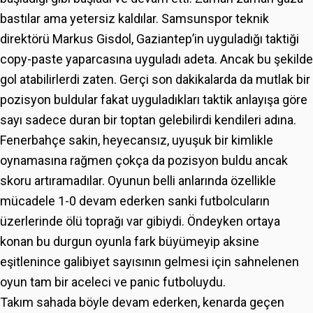
bastılar ama yetersiz kaldılar. Samsunspor teknik
direktörü Markus Gisdol, Gaziantep’in uyguladığı taktiği
copy-paste yaparcasına uyguladı adeta. Ancak bu şekilde
gol atabilirlerdi zaten. Gerçi son dakikalarda da mutlak bir
pozisyon buldular fakat uyguladıkları taktik anlayışa göre
sayı sadece duran bir toptan gelebilirdi kendileri adına.
Fenerbahçe sakin, heyecansız, uyuşuk bir kimlikle
oynamasına rağmen çokça da pozisyon buldu ancak
skoru artıramadılar. Oyunun belli anlarında özellikle
mücadele 1-0 devam ederken sanki futbolcuların
üzerlerinde ölü toprağı var gibiydi. Öndeyken ortaya
konan bu durgun oyunla fark büyümeyip aksine
eşitlenince galibiyet sayısının gelmesi için sahnelenen
oyun tam bir aceleci ve panic futboluydu.
Takım sahada böyle devam ederken, kenarda geçen