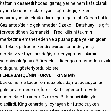
haftanın cesaretli hocası gitmiş, yerine hem kafa olarak
oyuna konsantre olamayan, doğru değişiklikler
yapamayan bir teknik adam figürü gelmişti. Geçen hafta
Gaziantep’de hiç çekinmeden Dzeko – Batshuayi ile çift
forvete dönen, Szmanski – Fred ikilisini takımın
merkezine emanet eden ve 3 puana pupa yelken giden
bir teknik patronun kendi seyircisi önünde yanlış,
gereksiz ve faydasız değişiklikler yapması takımını
şampiyonluğuna götürecek bir lider görüntüsünden uzak
olduğunu gösteriyordu bizlere.
FENERBAHÇE’NİN FORVETİ KING Mİ?
Dzeko her ne kadar formsuz olsa da, net pozisyonları
gole çeviremese de, İsmail Kartal eğer çift forvete
dönecekse bu ancak Dzeko ve Batshuayi ikilisiyle
olabilirdi. King kenarda iyi oynayan bir futbolcuyken