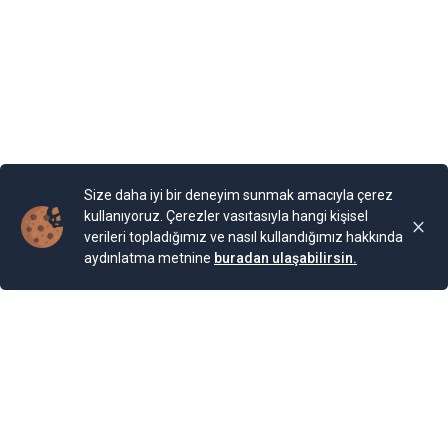
Bahçesi teras şeklinde yapılarla aşağıya sahile kadar
devam ediyor. Bugün burada 85 farklı bitki ailesinden 200
cinse ait 2.000 bitki türünün bulunduğu bir Botanik
Bahçesi bulunuyor. Bahçe, Kraliçe döneminde ihya
olmuş.
Yayınlama Tarihi: 25.11.2024 00:01
Yenigun
Son Güncelleme:
25.11.2024 00:01
Size daha iyi bir deneyim sunmak amacıyla çerez
kullanıyoruz. Çerezler vasıtasıyla hangi kişisel
verileri topladığımız ve nasıl kullandığımız hakkında
aydınlatma metnine
buradan ulaşabilirsin.