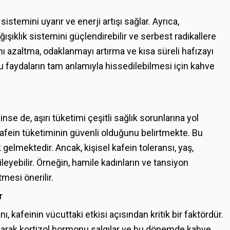
istemini uyarır ve enerji artışı sağlar. Ayrıca,
ışıklık sistemini güçlendirebilir ve serbest radikallere
nı azaltma, odaklanmayı artırma ve kısa süreli hafızayı
 bu faydaların tam anlamıyla hissedilebilmesi için kahve
inse de, aşırı tüketimi çeşitli sağlık sorunlarına yol
kafein tüketiminin güvenli olduğunu belirtmekte. Bu
gelmektedir. Ancak, kişisel kafein toleransı, yaş,
leyebilir. Örneğin, hamile kadınların ve tansiyon
mesi önerilir.
r
, kafeinin vücuttaki etkisi açısından kritik bir faktördür.
olarak kortizol hormonu salgılar ve bu dönemde kahve