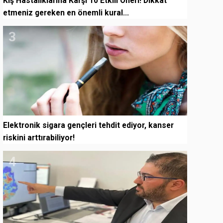
Kış Hastalıklarına Karşı 10 Etkili Öneri! Dikkat
etmeniz gereken en önemli kural...
3
Elektronik sigara gençleri tehdit ediyor, kanser
riskini arttırabiliyor!
4