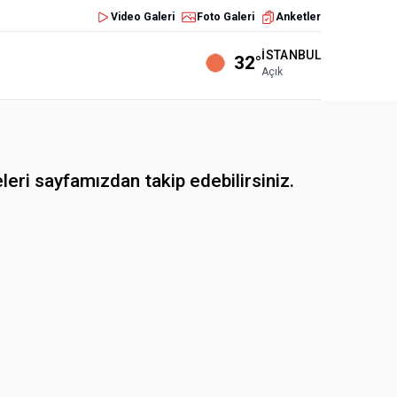
Video Galeri
Foto Galeri
Anketler
İSTANBUL
32°
Açık
eri sayfamızdan takip edebilirsiniz.