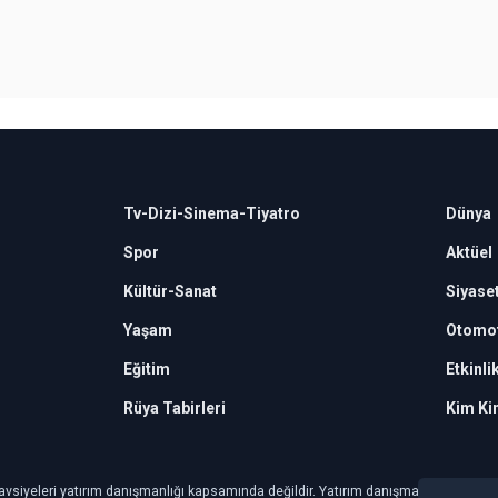
Tv-Dizi-Sinema-Tiyatro
Dünya
Spor
Aktüel
Kültür-Sanat
Siyase
Yaşam
Otomot
Eğitim
Etkinli
Rüya Tabirleri
Kim Ki
avsiyeleri yatırım danışmanlığı kapsamında değildir. Yatırım danışmanlığı hizmeti, ye