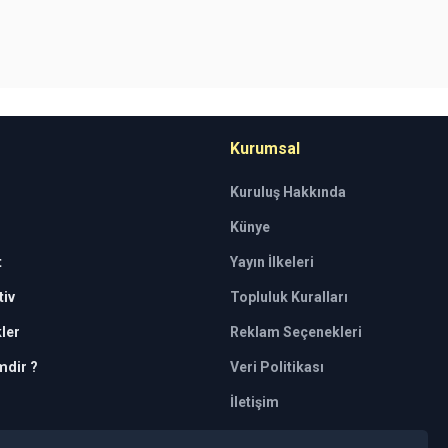
Kurumsal
Kuruluş Hakkında
Künye
t
Yayın İlkeleri
iv
Topluluk Kuralları
kler
Reklam Seçenekleri
mdir ?
Veri Politikası
İletişim
tkili kuruluşlar tarafından kişilerin risk