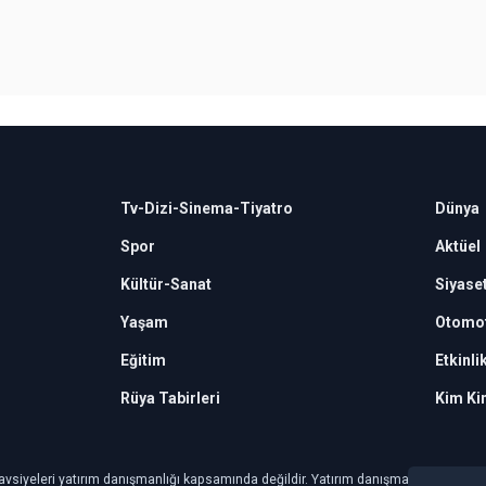
Tv-Dizi-Sinema-Tiyatro
Dünya
Spor
Aktüel
Kültür-Sanat
Siyase
Yaşam
Otomot
Eğitim
Etkinli
Rüya Tabirleri
Kim Ki
avsiyeleri yatırım danışmanlığı kapsamında değildir. Yatırım danışmanlığı hizmeti, ye