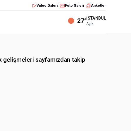
Video Galeri
Foto Galeri
Anketler
İSTANBUL
27°
Açık
k gelişmeleri sayfamızdan takip