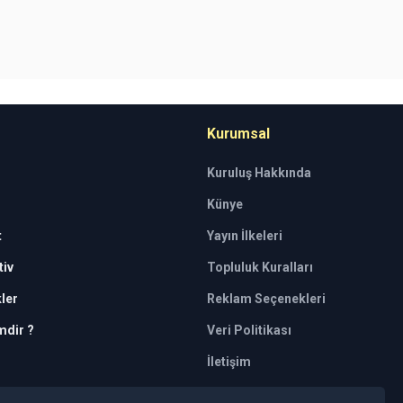
Kurumsal
Kuruluş Hakkında
Künye
t
Yayın İlkeleri
iv
Topluluk Kuralları
kler
Reklam Seçenekleri
mdir ?
Veri Politikası
İletişim
tkili kuruluşlar tarafından kişilerin risk