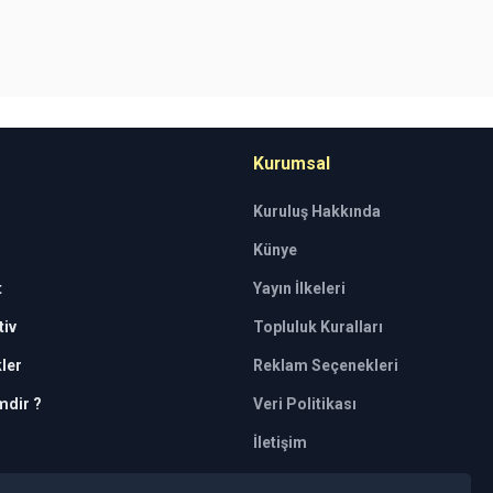
Kurumsal
Kuruluş Hakkında
Künye
t
Yayın İlkeleri
iv
Topluluk Kuralları
kler
Reklam Seçenekleri
mdir ?
Veri Politikası
İletişim
tkili kuruluşlar tarafından kişilerin risk