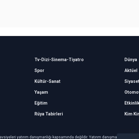
Tv-Dizi-Sinema-Tiyatro
Dünya
Spor
Aktüel
Kültür-Sanat
Siyase
Yaşam
Otomot
Eğitim
Etkinli
Rüya Tabirleri
Kim Ki
avsiyeleri yatırım danışmanlığı kapsamında değildir. Yatırım danışmanlığı hizmeti, ye