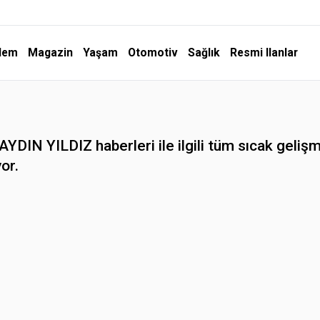
dem
Magazin
Yaşam
Otomotiv
Sağlık
Resmi Ilanlar
DIN YILDIZ haberleri ile ilgili tüm sıcak gelişm
yor.