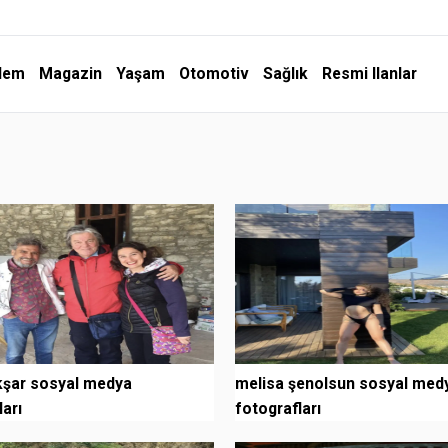
dem
Magazin
Yaşam
Otomotiv
Sağlık
Resmi Ilanlar
kşar sosyal medya
melisa şenolsun sosyal med
ları
fotografları