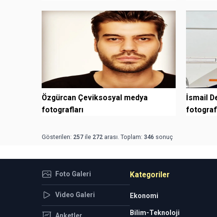
Özgürcan Çeviksosyal medya
İsmail D
fotografları
fotograf
Gösterilen:
257
ile
272
arası. Toplam:
346
sonuç
Foto Galeri
Kategoriler
Video Galeri
Ekonomi
Bilim-Teknoloji
Anketler