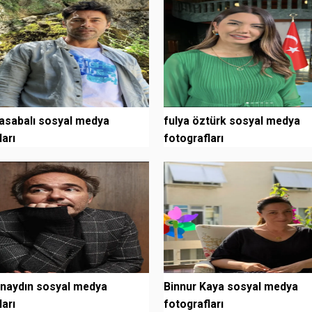
asabalı sosyal medya
fulya öztürk sosyal medya
ları
fotografları
ünaydın sosyal medya
Binnur Kaya sosyal medya
ları
fotografları