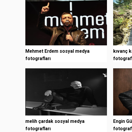
Mehmet Erdem sosyal medya
kıvanç k
fotografları
fotograf
melih çardak sosyal medya
Engin G
fotografları
fotograf