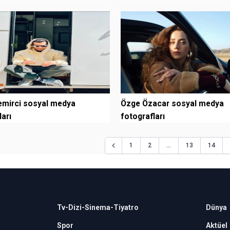
emirci sosyal medya
Özge Özacar sosyal medya
ları
fotografları
...
1
2
13
14
Tv-Dizi-Sinema-Tiyatro
Dünya
Spor
Aktüel