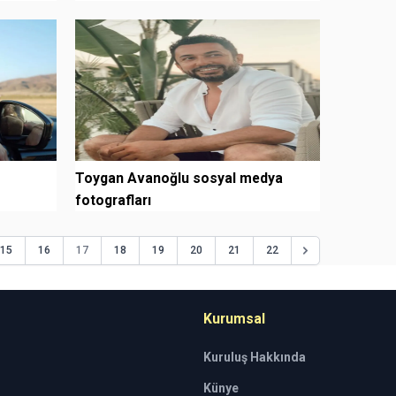
Toygan Avanoğlu sosyal medya
fotografları
17
15
16
18
19
20
21
22
Kurumsal
Kuruluş Hakkında
Künye