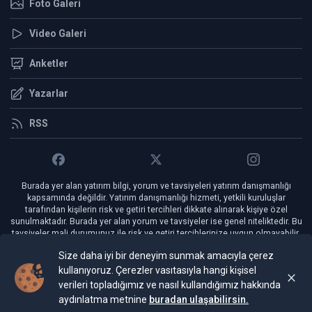
Foto Galeri
Video Galeri
Anketler
Yazarlar
RSS
Burada yer alan yatırım bilgi, yorum ve tavsiyeleri yatırım danışmanlığı
kapsamında değildir. Yatırım danışmanlığı hizmeti, yetkili kuruluşlar
tarafından kişilerin risk ve getiri tercihleri dikkate alınarak kişiye özel
sunulmaktadır. Burada yer alan yorum ve tavsiyeler ise genel niteliktedir. Bu
tavsiyeler mali durumunuz ile risk ve getiri tercihlerinize uygun olmayabilir.
Bu nedenle, sadece burada yer alan bilgilere dayanılarak yatırım kararı
Size daha iyi bir deneyim sunmak amacıyla çerez
verilmesi beklentilerinize uygun sonuçlar doğurmayabilir.
kullanıyoruz. Çerezler vasıtasıyla hangi kişisel
verileri topladığımız ve nasıl kullandığımız hakkında
©Copyright 2024 YeniGün Gazetesi Tüm Hakları
FiBilişim Haber Yazılımı
aydınlatma metnine
buradan ulaşabilirsin.
Saklıdır.
v1.5.2